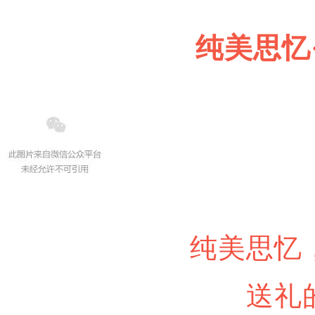
纯美思忆
纯美思忆
送礼